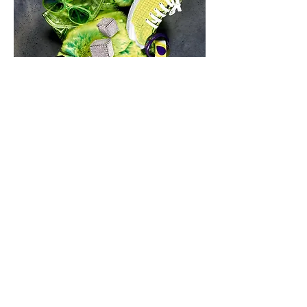
CONTACT
14 ter rue Frédérick Lemaitre,
75020 Paris
+33 (0)6 80 13 92 34
c.donna.contact@gmail.com
Mentions légales : Wix / Wix.com Inc. / Adresse : 500 Terry A François Blvd San